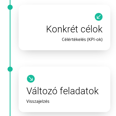

Konkrét célok
Célértékelés (KPI-ok)

Változó feladatok
Visszajelzés