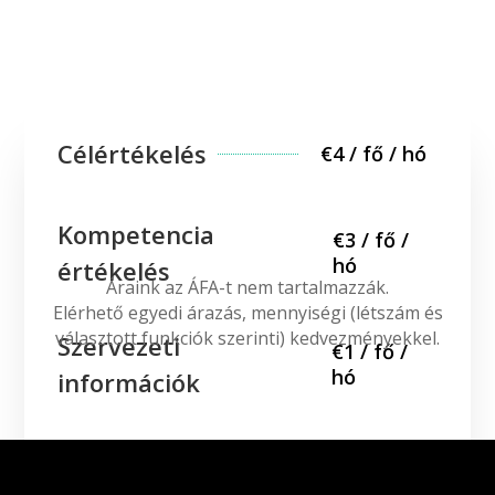
Célértékelés
€4 / fő / hó
Kompetencia
€3 / fő /
hó
értékelés
Áraink az ÁFA-t nem tartalmazzák.
Elérhető egyedi árazás, mennyiségi (létszám és
választott funkciók szerinti) kedvezményekkel.
Szervezeti
€1 / fő /
hó
információk
Visszajelzés
€1 / fő / hó