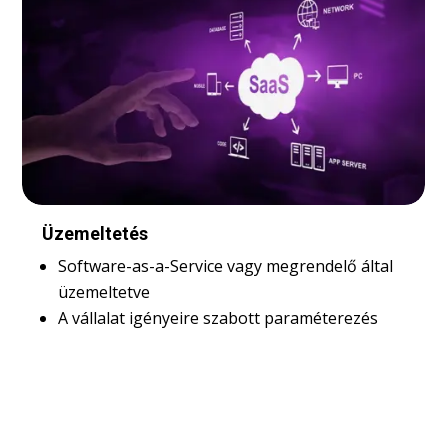
Minőségbiztosítás
Automata teszt, több száz tesztesettel
minden release verzióhoz, 100%-os
megfeleléssel
Rendszeres etikus hekkelési ellenőrzés